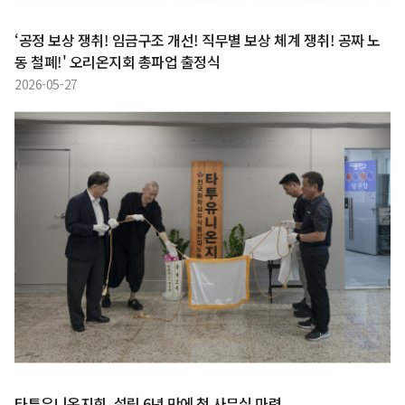
‘공정 보상 쟁취! 임금구조 개선! 직무별 보상 체계 쟁취! 공짜 노
동 철폐!' 오리온지회 총파업 출정식
2026-05-27
타투유니온지회, 설립 6년 만에 첫 사무실 마련