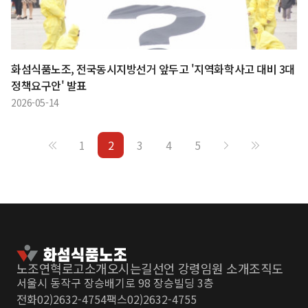
화섬식품노조, 전국동시지방선거 앞두고 '지역화학사고 대비 3대
정책요구안' 발표
2026-05-14
1
2
3
4
5
노조연혁
로고소개
오시는길
선언 강령
임원 소개
조직도
서울시 동작구 장승배기로 98 장승빌딩 3층
전화
02)2632-4754
팩스
02)2632-4755