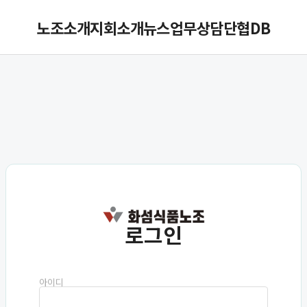
노조소개
지회소개
뉴스
업무
상담
단협DB
로그인
아이디