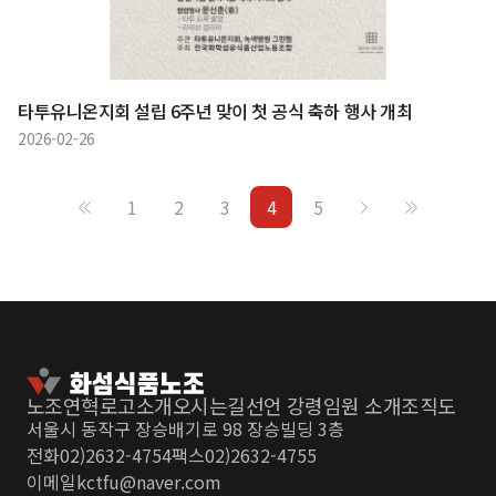
타투유니온지회 설립 6주년 맞이 첫 공식 축하 행사 개최
2026-02-26
1
2
3
4
5
노조연혁
로고소개
오시는길
선언 강령
임원 소개
조직도
서울시 동작구 장승배기로 98 장승빌딩 3층
전화
02)2632-4754
팩스
02)2632-4755
이메일
kctfu@naver.com