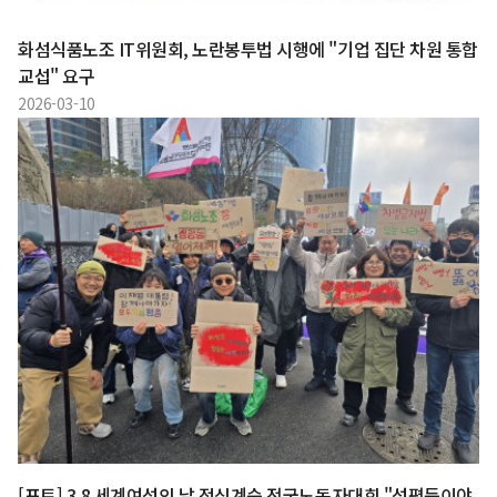
화섬식품노조 IT위원회, 노란봉투법 시행에 "기업 집단 차원 통합
교섭" 요구
2026-03-10
[포토] 3.8 세계여성의 날 정신계승 전국노동자대회 "성평등이야