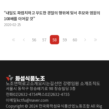
“내일도 파렴치하고 무도한 경찰의 행위에 맞서 추모와 염원의
108배를 이어갈 것”
2020-02-25
56
57
58
59
60
노조연혁
로고소개
오시는길
선언 강령
임원 소개
조직도
서울시 동작구 장승배기로 98 장승빌딩 3층
전화
02)2632-4754
팩스
02)2632-4755
이메일
kctfu@naver.com
Copyright © 2024 전국화학섬유식품산업노동조합 All Rig