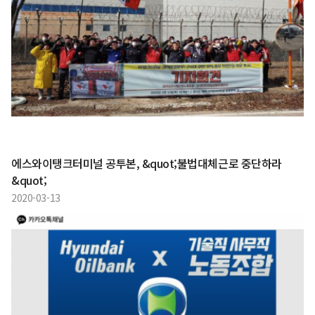
에스와이탱크터미널 공투본, &quot;불법대체근로 중단하라
&quot;
2020-03-13