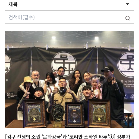
[김구 선생의 소원 ‘문화강국’과 ‘코리안 스타일 타투’①] 정부가