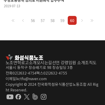
2019-07-13
56
57
58
59
60
노조연혁
로고소개
오시는길
선언 강령
임원 소개
조직도
서울시 동작구 장승배기로 98 장승빌딩 3층
전화
02)2632-4754
팩스
02)2632-4755
이메일
kctfu@naver.com
Copyright © 2024 전국화학섬유식품산업노동조합 All Rig
ht Reserved.