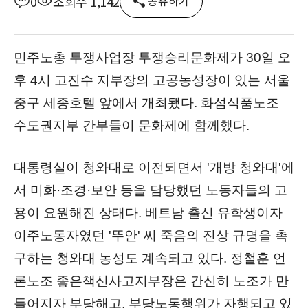
0
조회수 1,142
공유하기
본문
민주노총 투쟁사업장 투쟁승리문화제가 30일 오
후 4시 고진수 지부장의 고공농성장이 있는 서울
중구 세종호텔 앞에서 개최됐다. 화섬식품노조
수도권지부 간부들이 문화제에 함께했다.
대통령실이 청와대로 이전되면서 '개방 청와대'에
서 미화·조경·보안 등을 담당했던 노동자들의 고
용이 요원해진 상태다.
베트남 출신 유학생이자
이주노동자였던 '뚜안' 씨 죽음의 진상 규명을 촉
구하는 청와대 농성도 계속되고 있다.
정철훈 언
론노조 좋은책신사고지부장은 간신히 노조가 만
들어지자 부당해고, 부당노동행위가 자행되고 있