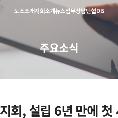
노조소개
지회소개
뉴스
업무
상담
단협DB
주요소식
회, 설립 6년 만에 첫