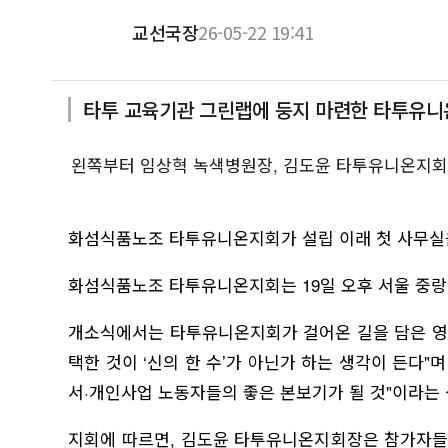
교선국장
26-05-22 19:41
타투 교육기관 그린랩에 둥지 마련한 타투유
본문
왼쪽부터 임상혁 녹색병원장, 김도윤 타투유니온지회장
화섬식품노조 타투유니온지회가 설립 이래 첫 사무실을
화섬식품노조 타투유니온지회는 19일 오후 서울 중랑구
개소식에서는 타투유니온지회가 걸어온 길을 담은 영
택한 것이 ‘신의 한 수’가 아닌가 하는 생각이 든
서·개인사업 노동자들의 좋은 본보기가 될 것"이라는 
지회에 따르면, 김도윤 타투유니온지회장은 참가자들