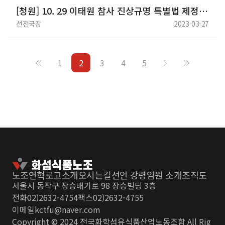
[청원] 10. 29 이태원 참사 진상규명 특별법 제정하라!
선전국장
2023-03-27
1
2
3
4
5
노조연혁
로고소개
오시는길
선언 강령
임원 소개
조직도
서울시 동작구 장승배기로 98 장승빌딩 3층
전화
02)2632-4754
팩스
02)2632-4755
이메일
kctfu@naver.com
Copyright © 2024 전국화학섬유식품산업노동조합 All Rig