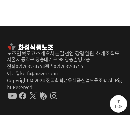
노조연혁
로고소개
오시는길
선언 강령
임원 소개
조직도
서울시 동작구 장승배기로 98 장승빌딩 3층
전화
02)2632-4754
팩스
02)2632-4755
이메일
kctfu@naver.com
Copyright © 2024 전국화학섬유식품산업노동조합 All Rig
ht Reserved.
TOP