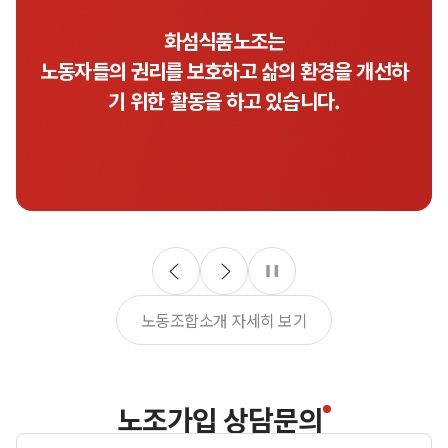
노동자는
하
누구든 화섬식품노조에 가입해서
함께 할 수 있습
니다.
노동조합소개 자세히 보기
노조가입 상담문의