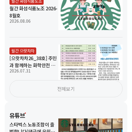
월간 화섬식품노조
월간 화섬식품노조 2026-
8월호
2026.08.06
월간 으랏차차
[으랏차차26_38호] 주민
과 함께하는 화학안전 시
2026.07.31
민학교!
전체보기
유튜브
스타벅스 노동조합이 출
범합니다(댓글에 응원의